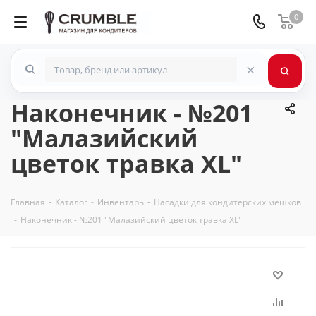
0
×
Наконечник - №201
"Малазийский
цветок травка XL"
Главная
-
Каталог
-
Инвентарь
-
Насадки для кондитерских мешков
-
Наконечник - №201 "Малазийский цветок травка XL"