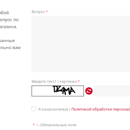
Вопрос
*
юбой
опрос по
агазина.
ванные
ельно вам
Введите текст с картинки
*
Я ознакомлен(а) с
Политикой обработки персона
—
Обязательные поля
*