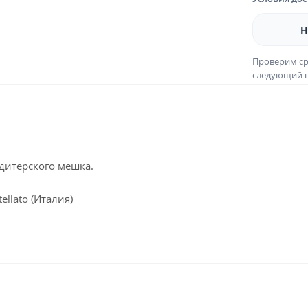
Н
Проверим ср
следующий ш
дитерского мешка.
llato (Италия)