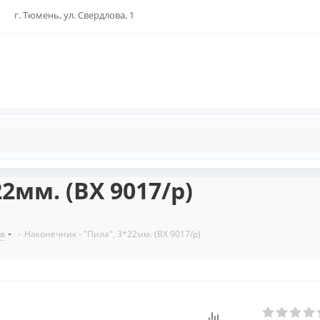
г. Тюмень, ул. Свердлова, 1
2мм. (BX 9017/p)
ов
-
Наконечник - "Пила", 3*22мм. (BX 9017/p)