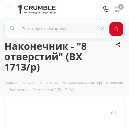
0
×
Наконечник - "8
отверстий" (BX
1713/p)
Главная
-
Каталог
-
Инвентарь
-
Насадки для кондитерских мешков
-
Наконечник - "8 отверстий" (BX 1713/p)