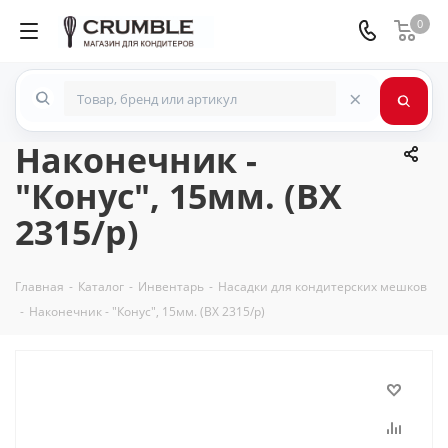
0
×
Наконечник -
"Конус", 15мм. (BX
2315/p)
Главная
-
Каталог
-
Инвентарь
-
Насадки для кондитерских мешков
-
Наконечник - "Конус", 15мм. (BX 2315/p)