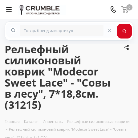
0
×
Рельефный
силиконовый
коврик "Modecor
Sweet Lace" - "Совы
в лесу", 7*18,8см.
(31215)
Главная
-
Каталог
-
Инвентарь
-
Рельефные силиконовые коврики
-
Рельефный силиконовый коврик "Modecor Sweet Lace" - "Совы в
лесу", 7*18,8см. (31215)