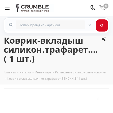
0
×
Коврик-вкладыш
силикон.трафарет.ВЕН
( 1 шт.)
Главная
-
Каталог
-
Инвентарь
-
Рельефные силиконовые коврики
-
Коврик-вкладыш силикон.трафарет.ВЕНСКИЙ ( 1 шт.)