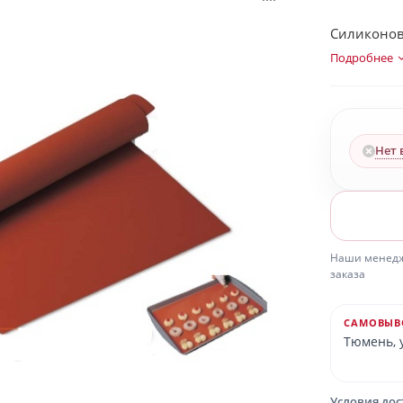
Силиконов
Подробнее
Нет 
Наши менедже
заказа
САМОВЫВ
Тюмень, у
Условия до