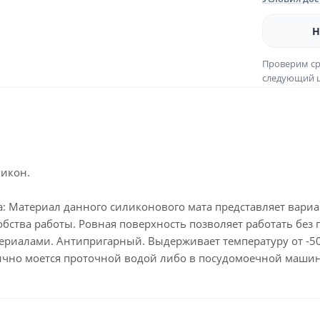
Н
Проверим ср
следующий ш
ликон.
а: Материал данного силиконового мата представляет вари
обства работы. Ровная поверхность позволяет работать без 
териалами. Антипригарный. Выдерживает температуру от -5
ично моется проточной водой либо в посудомоечной маш