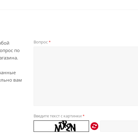
Вопрос
*
юбой
опрос по
агазина.
ванные
ельно вам
Введите текст с картинки
*