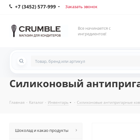
+7 (3452) 577-999
Заказать звонок
Все начинается с
ингредиентов!
Силиконовый антиприга
Главная
-
Каталог
-
Инвентарь
-
Силиконовые антипригарные ко
Шоколад и какао продукты