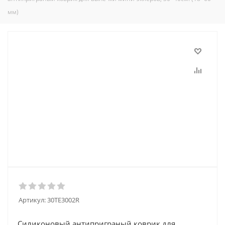
мм)
Артикул:
30TE3002R
Силиконовый антиприграный коврик для