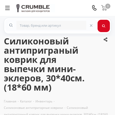
0
×
Силиконовый
антиприграный
коврик для
выпечки мини-
эклеров, 30*40см.
(18*60 мм)
Главная
-
Каталог
-
Инвентарь
-
Силиконовые антипригарные коврики
-
Силиконовый
антиприграный коврик для выпечки мини-эклеров, 30*40см. (18*60