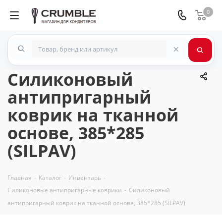
0
×
Силиконовый
антипригарный
коврик на тканной
основе, 385*285
(SILPAV)
Главная
-
Каталог
-
Инвентарь
-
Силиконовые антипригарные коврики
-
Силиконовый
антипригарный коврик на тканной основе, 385*285 (SILPAV)