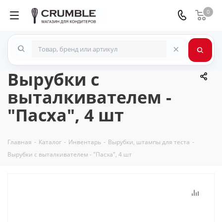
0
×
Вырубки с
выталкивателем -
"Пасха", 4 шт
Главная
-
Каталог
-
Инвентарь
-
Вырубки, штампы для теста
-
Вырубки с выталкивателем - "Пасха", 4 шт