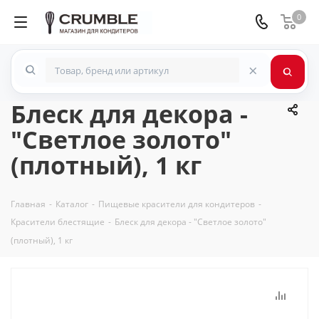
0
×
Блеск для декора -
"Светлое золото"
(плотный), 1 кг
Главная
-
Каталог
-
Пищевые красители для кондитеров
-
Красители блестящие
-
Блеск для декора - "Светлое золото"
(плотный), 1 кг