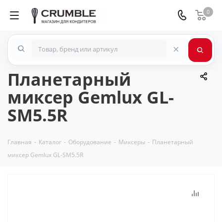
0
×
Планетарный
миксер Gemlux GL-
SM5.5R
Главная
-
Каталог
-
Оборудование
-
Миксеры
-
Планетарный
миксер Gemlux GL-SM5.5R