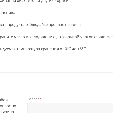
лаивания бисквитов и других коржей.
ранению:
ств продукта соблюдайте простые правила:
раните масло в холодильнике, в закрытой упаковке или ма
ндуемая температура хранения от 0°C до +6°C.
Вопрос
*
юбой
опрос по
агазина.