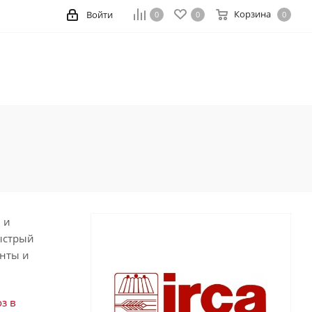
Корзина
Войти
0
0
0
 и
быстрый
енты и
з в