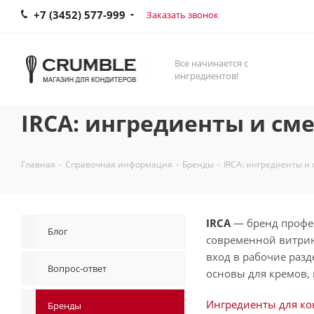
+7 (3452) 577-999
Заказать звонок
Все начинается с
ингредиентов!
IRCA: ингредиенты и см
Главная
-
Справочная информация
-
Бренды
-
IRCA: ингредиенты и
IRCA
— бренд профес
Блог
современной витрин
вход в рабочие разд
Вопрос-ответ
основы для кремов,
Ингредиенты для ко
Бренды