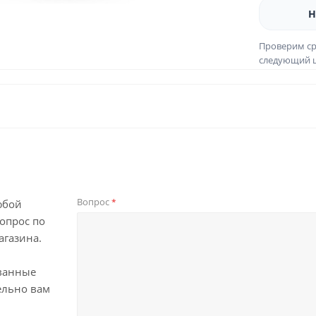
Н
Проверим ср
следующий ш
Вопрос
*
юбой
опрос по
агазина.
ванные
ельно вам