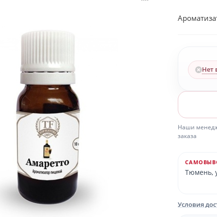
Ароматизат
Нет 
Наши менедже
заказа
САМОВЫВ
Тюмень, у
Условия до