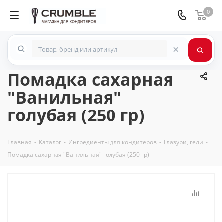
0
×
Помадка сахарная
"Ванильная"
голубая (250 гр)
Главная
-
Каталог
-
Ингредиенты для кондитеров
-
Глазури, гели
-
Помадка сахарная "Ванильная" голубая (250 гр)