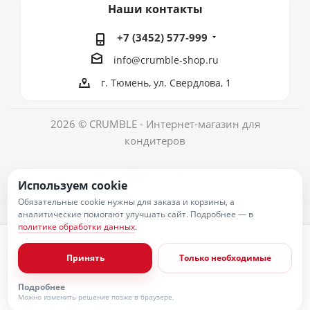
Наши контакты
+7 (3452) 577-999
info@crumble-shop.ru
г. Тюмень, ул. Свердлова, 1
2026 © CRUMBLE - Интернет-магазин для
кондитеров
Используем cookie
Обязательные cookie нужны для заказа и корзины, а
аналитические помогают улучшать сайт. Подробнее — в
политике обработки данных
.
Политика обработки персональных данных
Согласие на обработку персональных данных
Принять
Только необходимые
Публичная оферта
Пользовательское соглашение
Условия оплаты
Подробнее
Условия доставки
Можно изменить решение позже в браузере.
Политика возврата