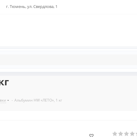
г. Тюмень, ул. Свердлова, 1
кг
вки
-
Альбумин HW «ЛЕТО», 1 кг