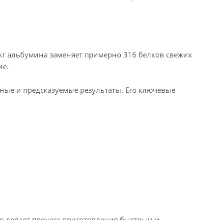
кг альбумина заменяет примерно 316 белков свежих
ие.
ные и предсказуемые результаты. Его ключевые
то делает процесс приготовления быстрым и