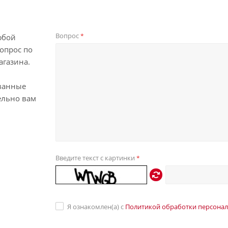
Вопрос
*
юбой
опрос по
агазина.
ванные
ельно вам
Введите текст с картинки
*
Я ознакомлен(а) с
Политикой обработки персона