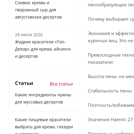
Сливки, кремы и
пенообразующие сво
творожный сыр для
августовских десертов
Почему выбирают с
Экономия и эффекти
28 июля 2026
куриных яиц. Это не
Жидкие красители «Топ-
Декор» для крема, айсинга
Превосходные техно
и десертов
показатели:
Высота пены: не мен
Статьи
Все статьи
Стабильность пены: 
Какие ингредиенты нужны
для муссовых десертов
Плотность/взбиваемо
Значение Haenni: 27
Какие пищевые красители
выбрать для крема, глазури
Простота и удобство
и шоколада