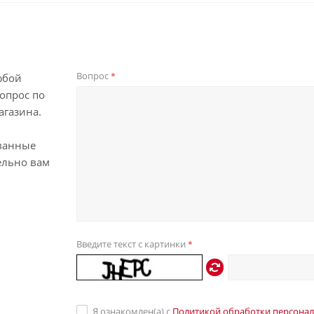
Вопрос
*
юбой
опрос по
агазина.
ванные
ельно вам
Введите текст с картинки
*
Я ознакомлен(а) с
Политикой обработки персона