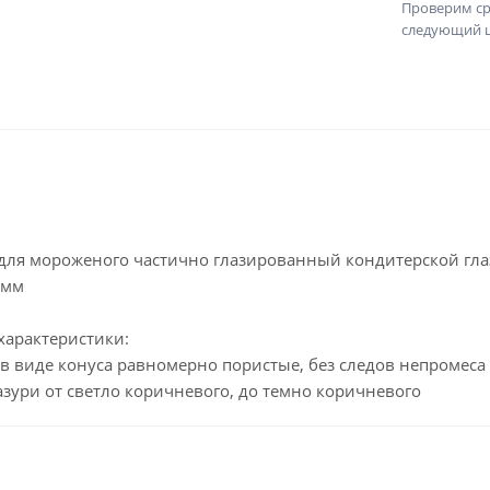
Проверим ср
следующий ш
ля мороженого частично глазированный кондитерской глазу
 мм
характеристики:
в виде конуса равномерно пористые, без следов непромес
азури от светло коричневого, до темно коричневого