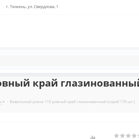
г. Тюмень, ул. Свердлова, 1
вный край глазинованный 
ы
-
Вафельный рожок 110 ровный край глазинованный (короб 170 шт.)