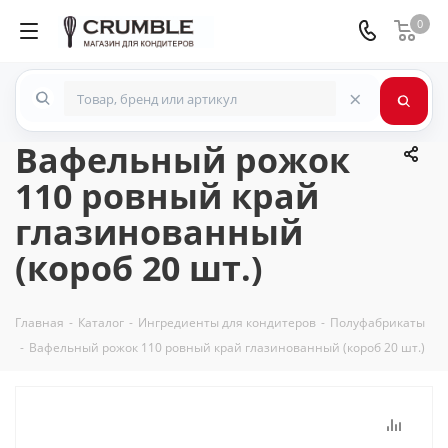
0
×
Вафельный рожок
110 ровный край
глазинованный
(короб 20 шт.)
Главная
-
Каталог
-
Ингредиенты для кондитеров
-
Полуфабрикаты
-
Вафельный рожок 110 ровный край глазинованный (короб 20 шт.)