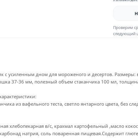
Н
Проверим ср
следующий ш
 с усиленным дном для мороженого и десертов. Размеры: в
ышка 37-36 мм, полезный объем стаканчика 100 мл, толщин
характеристики:
анчика из вафельного теста, светло янтарного цвета, без с
ная хлебопекарная в/с, крахмал картофельный ,масло коко
карбонад натрия, соль поваренная пищевая.Содержит глют