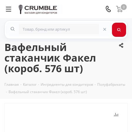
0
×
Вафельный
стаканчик Факел
(короб. 576 шт)
Главная
-
Каталог
-
Ингредиенты для кондитеров
-
Полуфабрикаты
-
Вафельный стаканчик Факел (короб. 576 шт)