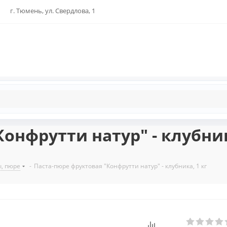
г. Тюмень, ул. Свердлова, 1
онфрутти натур" - клубник
ы, пюре
-
Паста-пюре фруктовая "Конфрутти натур" - клубника, 1 кг