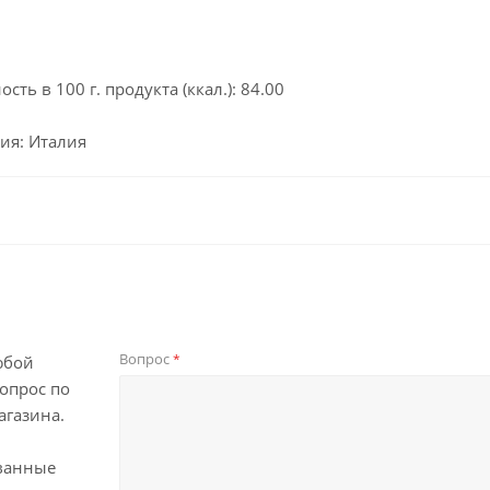
сть в 100 г. продукта (ккал.): 84.00
ия: Италия
Вопрос
*
юбой
опрос по
агазина.
ванные