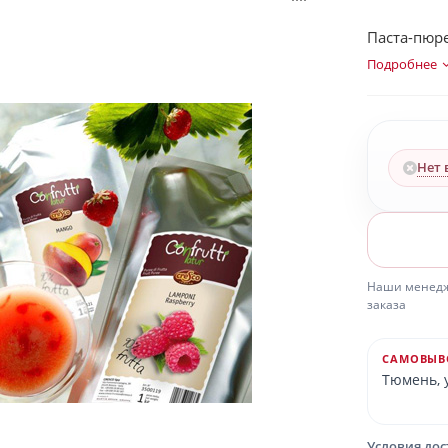
Паста-пюре
Подробнее
Нет 
Наши менедже
заказа
САМОВЫВ
Тюмень, у
Условия до