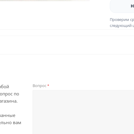
Н
Проверим ср
следующий ш
Вопрос
*
юбой
опрос по
агазина.
ванные
ельно вам