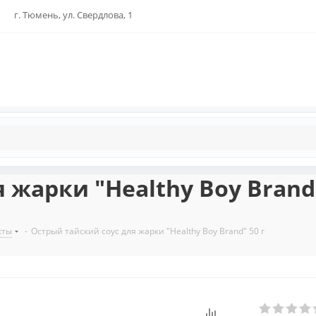
г. Тюмень, ул. Свердлова, 1
 жарки "Healthy Boy Brand"
кты
-
Острый тайский соус для жарки "Healthy Boy Brand" 50 г