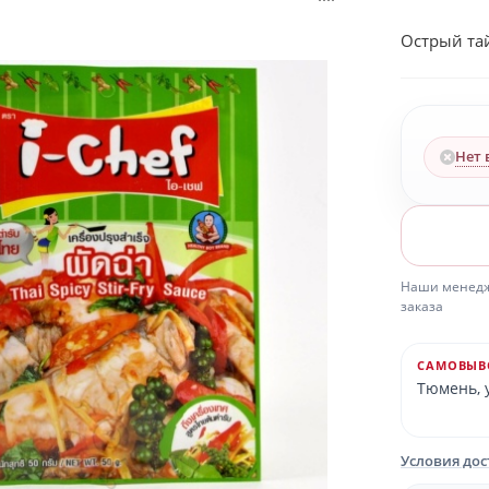
Острый тай
Нет 
Наши менедже
заказа
САМОВЫВ
Тюмень, у
Условия до