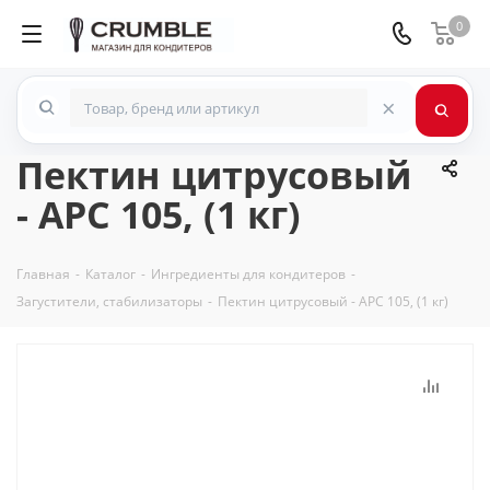
0
×
Пектин цитрусовый
- APC 105, (1 кг)
Главная
-
Каталог
-
Ингредиенты для кондитеров
-
Загустители, стабилизаторы
-
Пектин цитрусовый - APC 105, (1 кг)