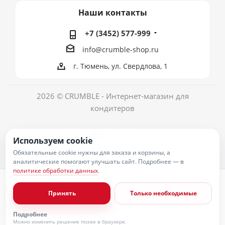
Наши контакты
+7 (3452) 577-999
info@crumble-shop.ru
г. Тюмень, ул. Свердлова, 1
2026 © CRUMBLE - Интернет-магазин для
кондитеров
Используем cookie
Обязательные cookie нужны для заказа и корзины, а
аналитические помогают улучшать сайт. Подробнее — в
политике обработки данных
.
Политика обработки персональных данных
Согласие на обработку персональных данных
Принять
Только необходимые
Публичная оферта
Пользовательское соглашение
Условия оплаты
Подробнее
Условия доставки
Можно изменить решение позже в браузере.