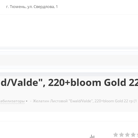
г. Тюмень, ул. Свердлова, 1
Valde", 220+bloom Gold 22 
стабилизаторы
-
Желатин Листовой "Ewald/Valde", 220+bloom Gold 22 гр (1