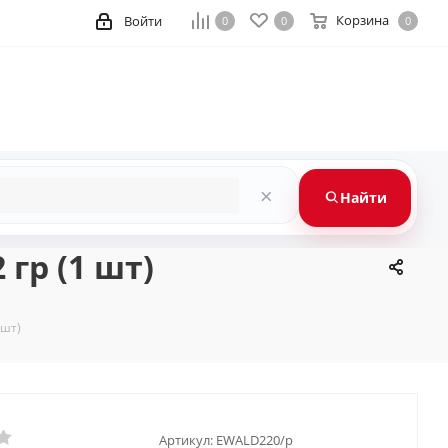
Корзина
Войти
0
0
0
×
Найти
гр (1 шт)
 шт)
Артикул:
EWALD220/p