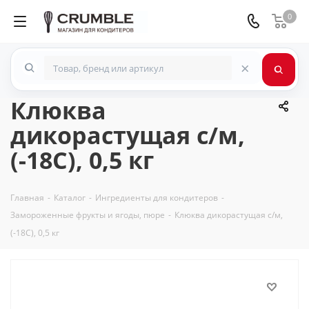
0
×
Клюква
дикорастущая с/м,
(-18С), 0,5 кг
Главная
-
Каталог
-
Ингредиенты для кондитеров
-
Замороженные фрукты и ягоды, пюре
-
Клюква дикорастущая с/м,
(-18С), 0,5 кг