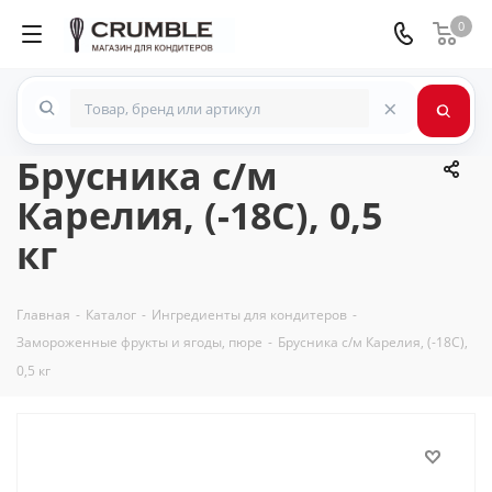
0
×
Брусника с/м
Карелия, (-18С), 0,5
кг
Главная
-
Каталог
-
Ингредиенты для кондитеров
-
Замороженные фрукты и ягоды, пюре
-
Брусника с/м Карелия, (-18С),
0,5 кг