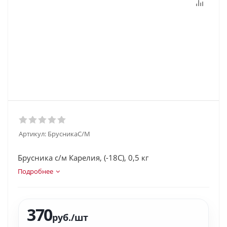
Артикул:
БрусникаС/М
Брусника с/м Карелия, (-18С), 0,5 кг
Подробнее
370
руб.
/шт