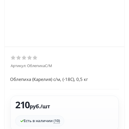
Артикул:
ОблепихаС/М
Облепиха (Карелия) с/м, (-18С), 0,5 кг
210
руб.
/шт
Есть в наличии
(10)