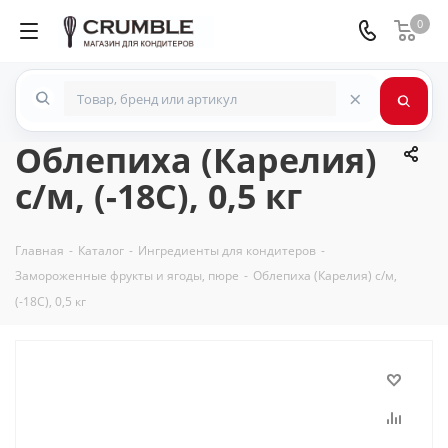
0
×
Облепиха (Карелия)
с/м, (-18С), 0,5 кг
Главная
-
Каталог
-
Ингредиенты для кондитеров
-
Замороженные фрукты и ягоды, пюре
-
Облепиха (Карелия) с/м,
(-18С), 0,5 кг