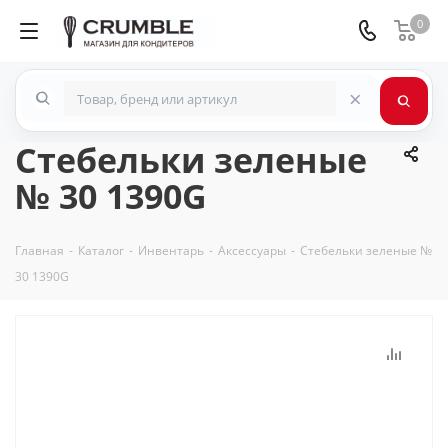
0
×
Стебельки зеленые
№ 30 1390G
Главная
-
Каталог
-
Инвентарь
-
Аксессуары
-
Стебельки зеленые №
30 1390G