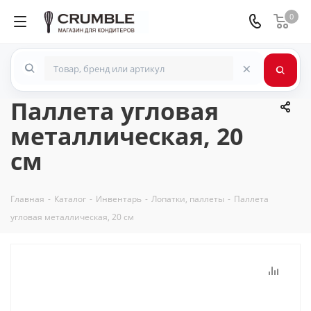
0
×
Паллета угловая
металлическая, 20
см
Главная
-
Каталог
-
Инвентарь
-
Лопатки, паллеты
-
Паллета
угловая металлическая, 20 см