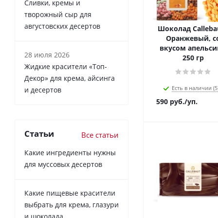
Сливки, кремы и
творожный сыр для
августовских десертов
Шоколад Callebau
Оранжевый, с
вкусом апельси
28 июля 2026
250 гр
Жидкие красители «Топ-
Декор» для крема, айсинга
Есть в наличии (5
и десертов
590
руб.
/уп.
Статьи
Все статьи
Какие ингредиенты нужны
для муссовых десертов
Какие пищевые красители
выбрать для крема, глазури
и шоколада