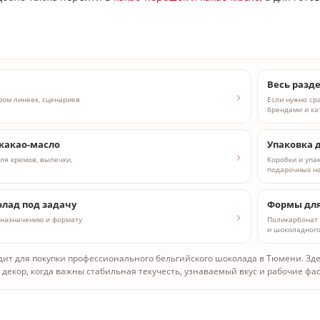
Весь разд
ром линеек, сценариев
Если нужно сра
брендами и ка
какао-масло
Упаковка 
ля кремов, выпечки,
Коробки и упак
подарочных н
лад под задачу
Формы для
, назначению и формату
Поликарбонат 
и шоколадного
одит для покупки профессионального бельгийского шоколада в Тюмени. Зд
 декор, когда важны стабильная текучесть, узнаваемый вкус и рабочие фа