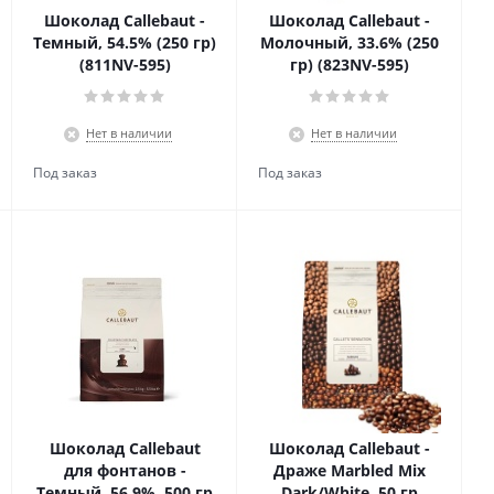
Шоколад Callebaut -
Шоколад Callebaut -
Темный, 54.5% (250 гр)
Молочный, 33.6% (250
(811NV-595)
гр) (823NV-595)
Нет в наличии
Нет в наличии
Шоколад Callebaut
Шоколад Callebaut -
для фонтанов -
Драже Marbled Mix
Темный, 56.9%, 500 гр
Dark/White, 50 гр