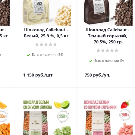
t -
Шоколад Callebaut -
Шоколад Callebaut -
5 кг
Белый, 25.9 %, 0,5 кг
Темный горький,
70.5%, 250 гр
)
Есть в наличии (34)
Есть в наличии (9)
1 150
руб.
/шт
750
руб.
/уп.