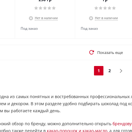
Нет в наличии
Нет в наличии
Показать еще
1
2
одна из самых понятных и востребованных профессиональных л
ем и декором. В этом разделе удобно подбирать шоколад под кон
ым вы работаете каждый день.
рокий обзор по бренду, можно дополнительно открыть
брендову
добно также перейти в
какао-порошок и какао-масло
, а для гот