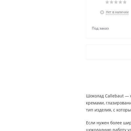
Нет в наличии
Шоколад Callebaut — 
кремами, глазировани
тип изделия, с котор
Если нужен более ши
шоколадную работу у