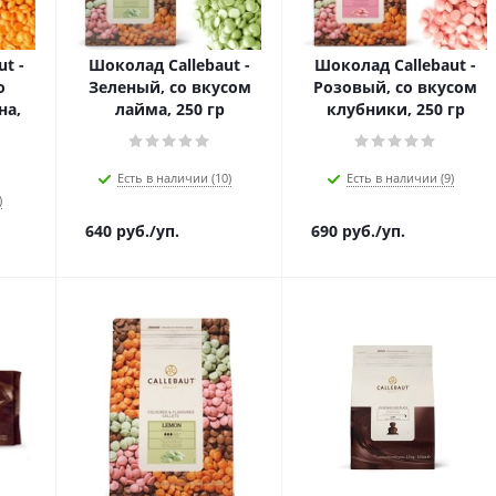
t -
Шоколад Callebaut -
Шоколад Callebaut -
о
Зеленый, со вкусом
Розовый, со вкусом
на,
лайма, 250 гр
клубники, 250 гр
Есть в наличии (10)
Есть в наличии (9)
)
640
руб.
/уп.
690
руб.
/уп.