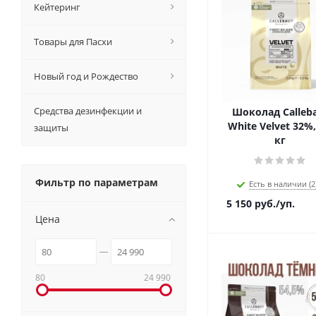
Кейтеринг
Товары для Пасхи
Новый год и Рождество
Средства дезинфекции и
Шоколад Calleb
White Velvet 32%,
защиты
кг
Фильтр по параметрам
Есть в наличии (2
5 150
руб.
/уп.
Цена
80
24 990