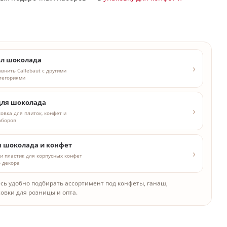
ел шоколада
внить Callebaut с другими
тегориями
для шоколада
овка для плиток, конфет и
аборов
 шоколада и конфет
и пластик для корпусных конфет
 декора
есь удобно подбирать ассортимент под конфеты, ганаш,
совки для розницы и опта.