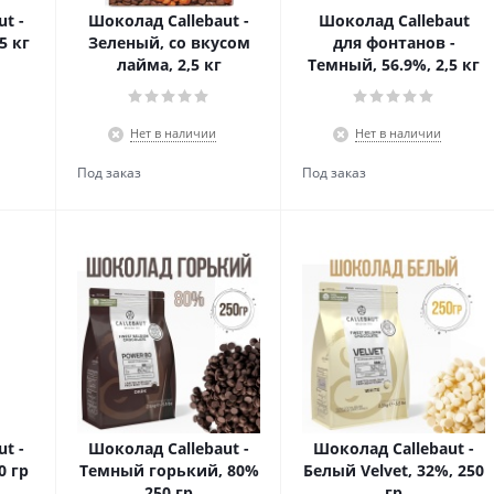
t -
Шоколад Callebaut -
Шоколад Callebaut
5 кг
Зеленый, со вкусом
для фонтанов -
лайма, 2,5 кг
Темный, 56.9%, 2,5 кг
Нет в наличии
Нет в наличии
t -
Шоколад Callebaut -
Шоколад Callebaut -
0 гр
Темный горький, 80%
Белый Velvet, 32%, 250
250 гр
гр