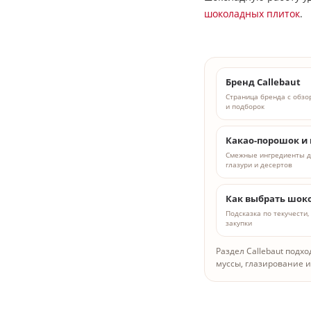
шоколадных плиток
.
Бренд Callebaut
Страница бренда с обзо
и подборок
Какао-порошок и 
Смежные ингредиенты д
глазури и десертов
Как выбрать шоко
Подсказка по текучести
закупки
Раздел Callebaut подх
муссы, глазирование и