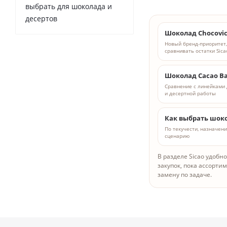
выбрать для шоколада и
десертов
Шоколад Chocovi
Новый бренд-приоритет,
сравнивать остатки Sica
Шоколад Cacao Ba
Сравнение с линейками 
и десертной работы
Как выбрать шоко
По текучести, назначен
сценарию
В разделе Sicao удобн
закупок, пока ассорти
замену по задаче.