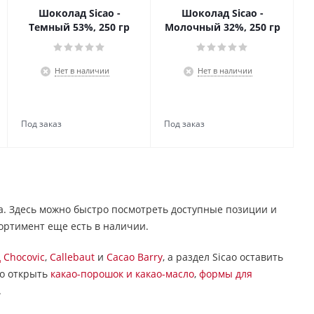
Шоколад Sicao -
Шоколад Sicao -
Темный 53%, 250 гр
Молочный 32%, 250 гр
Нет в наличии
Нет в наличии
да. Здесь можно быстро посмотреть доступные позиции и
сортимент еще есть в наличии.
 Chocovic
,
Callebaut
и
Cacao Barry
, а раздел Sicao оставить
но открыть
какао-порошок и какао-масло
,
формы для
.