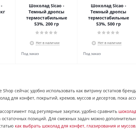
-
Шоколад Sicao -
Шоколад Sicao -
 кг
Темный дропсы
Темный дропсы
термостабильные
термостабильные
53%, 200 гр
53%, 500 гр
Нет в наличии
Нет в наличии
le Shop сейчас удобно использовать как витрину остатков брен
лад для конфет, покрытий, кремов, муссов и десертов, пока ас
ассортимент под регулярные закупки, удобно сравнить
шоколад
а остаточных позиций. Для смежных задач можно дополнитель
статью
как выбрать шоколад для конфет, глазирования и муссов