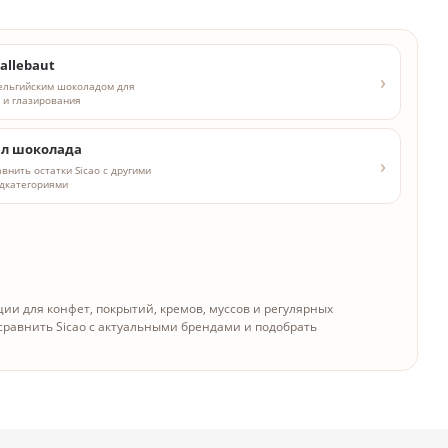
allebaut
ельгийским шоколадом для
в и глазирования
ел шоколада
внить остатки Sicao с другими
дкатегориями
ции для конфет, покрытий, кремов, муссов и регулярных
 сравнить Sicao с актуальными брендами и подобрать