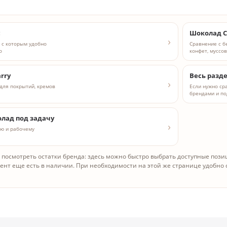
c
Шоколад C
 с которым удобно
Сравнение с б
o
конфет, муссо
rry
Весь разд
для покрытий, кремов
Если нужно сра
брендами и по
лад под задачу
ию и рабочему
о посмотреть остатки бренда: здесь можно быстро выбрать доступные пози
мент еще есть в наличии. При необходимости на этой же странице удобно