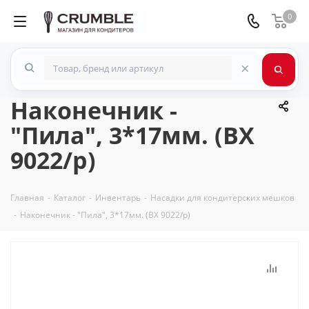
0
×
Наконечник -
"Пила", 3*17мм. (BX
9022/p)
Главная
-
Каталог
-
Инвентарь
-
Насадки для кондитерских мешков
-
Наконечник - "Пила", 3*17мм. (BX 9022/p)