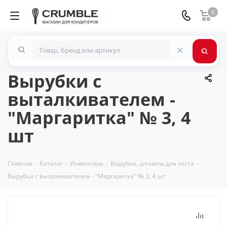
0
×
Вырубки с
выталкивателем -
"Маргаритка" № 3, 4
шт
Главная
-
Каталог
-
Инвентарь
-
Вырубки, штампы для теста
-
Вырубки с выталкивателем - "Маргаритка" № 3, 4 шт