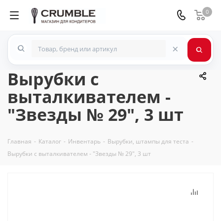
0
×
Вырубки с
выталкивателем -
"Звезды № 29", 3 шт
Главная
-
Каталог
-
Инвентарь
-
Вырубки, штампы для теста
-
Вырубки с выталкивателем - "Звезды № 29", 3 шт