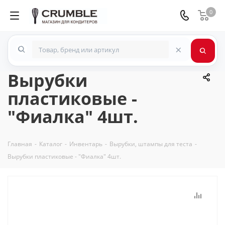
0
×
Вырубки
пластиковые -
"Фиалка" 4шт.
Главная
-
Каталог
-
Инвентарь
-
Вырубки, штампы для теста
-
Вырубки пластиковые - "Фиалка" 4шт.