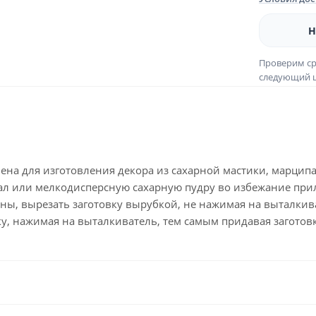
Н
Проверим ср
следующий ш
на для изготовления декора из сахарной мастики, марципа
ал или мелкодисперсную сахарную пудру во избежание прил
ы, вырезать заготовку вырубкой, не нажимая на выталкива
у, нажимая на выталкиватель, тем самым придавая заготов