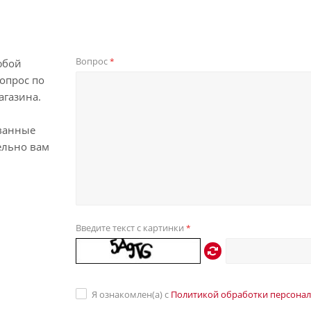
Вопрос
*
юбой
опрос по
агазина.
ванные
ельно вам
Введите текст с картинки
*
Я ознакомлен(а) с
Политикой обработки персона