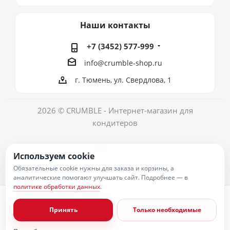
Наши контакты
+7 (3452) 577-999
info@crumble-shop.ru
г. Тюмень, ул. Свердлова, 1
2026 © CRUMBLE - Интернет-магазин для
кондитеров
Используем cookie
Обязательные cookie нужны для заказа и корзины, а
аналитические помогают улучшать сайт. Подробнее — в
политике обработки данных
.
Политика обработки персональных данных
Согласие на обработку персональных данных
Принять
Только необходимые
Публичная оферта
Пользовательское соглашение
Условия оплаты