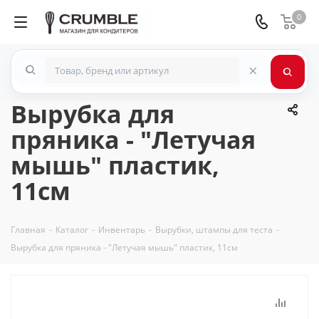
0
×
Вырубка для
пряника - "Летучая
мышь" пластик,
11см
Главная
-
Каталог
-
Инвентарь
-
Вырубки, штампы для теста
-
Вырубка для пряника - "Летучая мышь" пластик, 11см