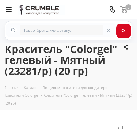
0
×
Краситель "Colorgel"
гелевый - Мятный
(23281/p) (20 гр)
Главная
-
Каталог
-
Пищевые красители для кондитеров
-
Красители Colorgel
-
Краситель "Colorgel" гелевый - Мятный (23281/p)
(20 гр)