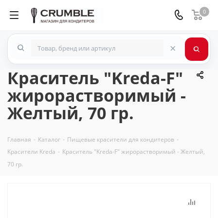
0
×
Краситель "Kreda-F"
жирорастворимый -
Желтый, 70 гр.
Главная
-
Каталог
-
Пищевые красители для кондитеров
-
Красители Kreda
-
Краситель "Kreda-F" жирорастворимый - Желтый,
70 гр.