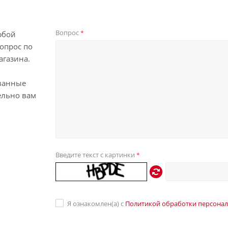
Вопрос
*
юбой
опрос по
агазина.
ванные
ельно вам
Введите текст с картинки
*
Я ознакомлен(а) с
Политикой обработки персона