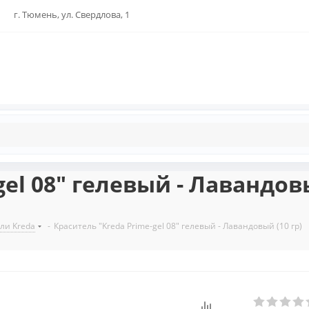
г. Тюмень, ул. Свердлова, 1
el 08" гелевый - Лавандовы
ли Kreda
-
Краситель "Kreda Prime-gel 08" гелевый - Лавандовый (10 гр)