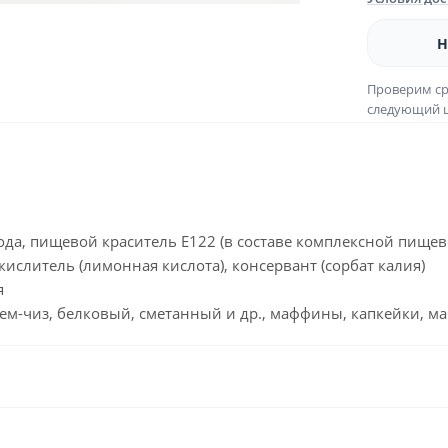
Н
Проверим ср
следующий ш
да, пищевой краситель Е122 (в составе комплексной пищевой
окислитель (лимонная кислота), консервант (сорбат калия)
я
ем-чиз, белковый, сметанный и др., маффины, капкейки, ма