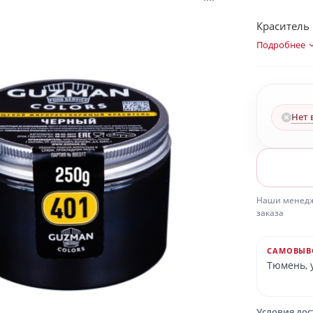
Краситель
Подробнее
Нет 
Наши менедже
заказа
САМОВЫВ
Тюмень, у
Условия до