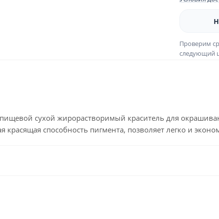
Н
Проверим ср
следующий ш
ищевой сухой жирорастворимый краситель для окрашивания
я красящая способность пигмента, позволяет легко и эконо