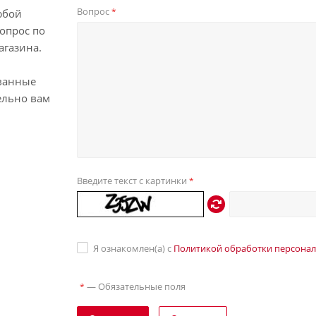
Вопрос
*
юбой
опрос по
агазина.
ванные
ельно вам
Введите текст с картинки
*
Я ознакомлен(а) с
Политикой обработки персона
—
Обязательные поля
*