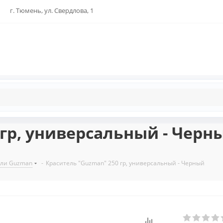
г. Тюмень, ул. Свердлова, 1
 гр, универсальный - Черн
ели Guzman
-
Краситель "Guzman" 250 гр, универсальный - Черный