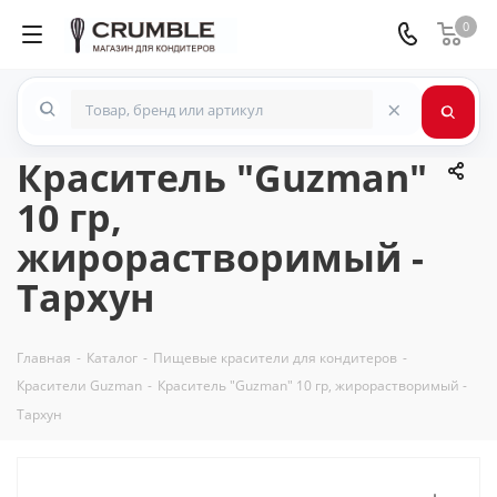
0
×
Краситель "Guzman"
10 гр,
жирорастворимый -
Тархун
Главная
-
Каталог
-
Пищевые красители для кондитеров
-
Красители Guzman
-
Краситель "Guzman" 10 гр, жирорастворимый -
Тархун