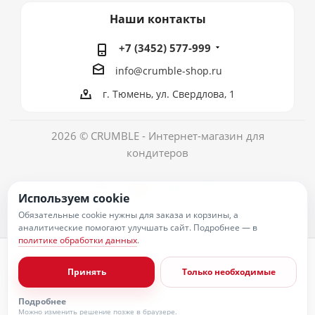
Наши контакты
+7 (3452) 577-999
info@crumble-shop.ru
г. Тюмень, ул. Свердлова, 1
2026 © CRUMBLE - Интернет-магазин для
кондитеров
Используем cookie
Обязательные cookie нужны для заказа и корзины, а
аналитические помогают улучшать сайт. Подробнее — в
политике обработки данных
.
Политика обработки персональных данных
Согласие на обработку персональных данных
Принять
Только необходимые
Публичная оферта
Пользовательское соглашение
Условия оплаты
Подробнее
Условия доставки
Можно изменить решение позже в браузере.