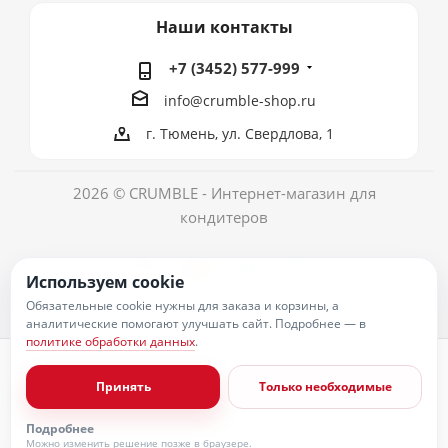
Наши контакты
+7 (3452) 577-999
info@crumble-shop.ru
г. Тюмень, ул. Свердлова, 1
2026 © CRUMBLE - Интернет-магазин для
кондитеров
Используем cookie
Обязательные cookie нужны для заказа и корзины, а
аналитические помогают улучшать сайт. Подробнее — в
политике обработки данных
.
Политика обработки персональных данных
Согласие на обработку персональных данных
Принять
Только необходимые
Публичная оферта
Пользовательское соглашение
Условия оплаты
Подробнее
Условия доставки
Можно изменить решение позже в браузере.