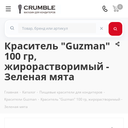
0
×
Краситель "Guzman"
100 гр,
жирорастворимый -
Зеленая мята
Главная
-
Каталог
-
Пищевые красители для кондитеров
-
Красители Guzman
-
Краситель "Guzman" 100 гр, жирорастворимый -
Зеленая мята