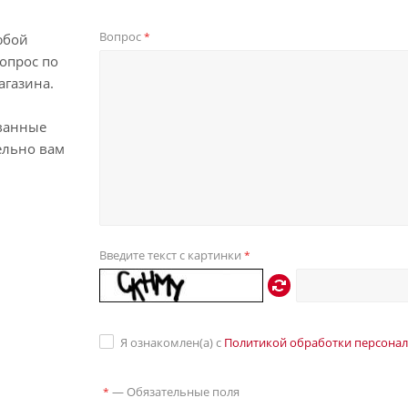
Вопрос
*
юбой
опрос по
агазина.
ванные
ельно вам
Введите текст с картинки
*
Я ознакомлен(а) с
Политикой обработки персона
—
Обязательные поля
*