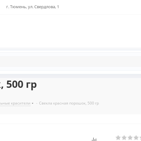
г. Тюмень, ул. Свердлова, 1
 500 гр
льные красители
-
Свекла красная порошок, 500 гр