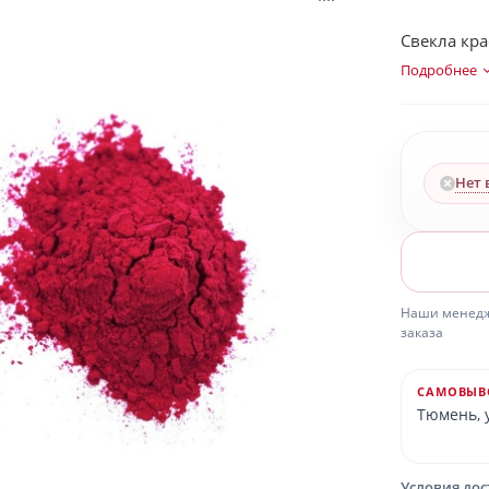
Свекла кра
Подробнее
Нет 
Наши менедже
заказа
САМОВЫВ
Тюмень, у
Условия до