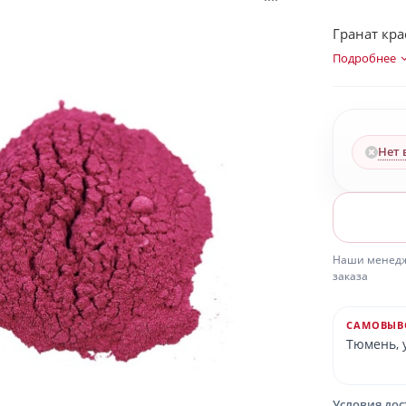
Гранат кра
Подробнее
Нет 
Наши менедже
заказа
САМОВЫВ
Тюмень, у
Условия до