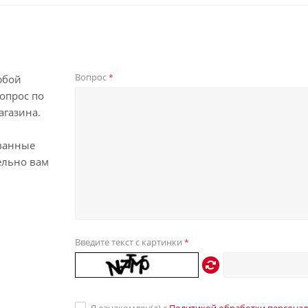
Вопрос
*
юбой
опрос по
агазина.
ванные
ельно вам
Введите текст с картинки
*