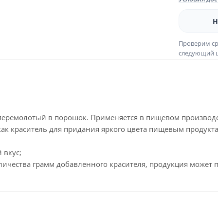
Н
Проверим ср
следующий ш
перемолотый в порошок. Применяется в пищевом производст
как краситель для придания яркого цвета пищевым продукт
 вкус;
личества грамм добавленного красителя, продукция может п