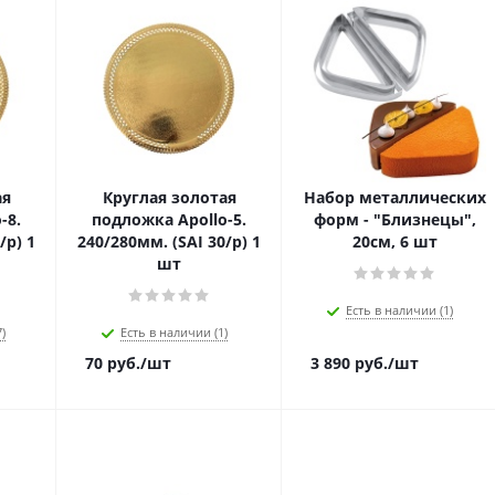
ая
Круглая золотая
Набор металлических
-8.
подложка Apollo-5.
форм - "Близнецы",
/p) 1
240/280мм. (SAI 30/p) 1
20см, 6 шт
шт
Есть в наличии (1)
)
Есть в наличии (1)
70
руб.
/шт
3 890
руб.
/шт