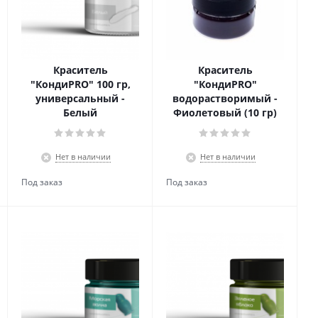
Краситель
Краситель
"КондиPRO" 100 гр,
"КондиPRO"
универсальный -
водорастворимый -
Белый
Фиолетовый (10 гр)
Нет в наличии
Нет в наличии