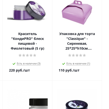
Краситель
Упаковка для торта
"КондиPRO" блеск
"Classique" -
пищевой -
Сиреневая,
Фиолетовый (5 гр)
25*25*h10см.
(MBCL25PR)
Есть в наличии (3)
Есть в наличии (1)
220
руб.
/шт
110
руб.
/шт