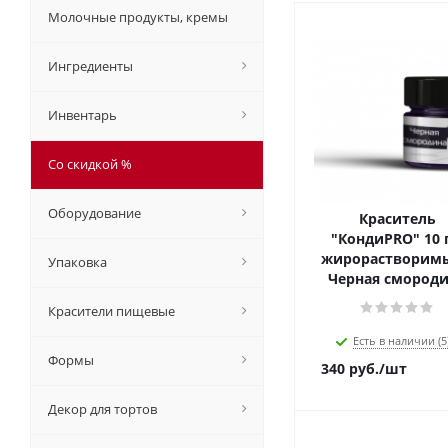
Молочные продукты, кремы
Ингредиенты
Инвентарь
Со скидкой %
Оборудование
Краситель
"КондиPRO" 10 г
жирорастворимы
Упаковка
Черная смород
Красители пищевые
Есть в наличии (5
Формы
340
руб.
/шт
Декор для тортов