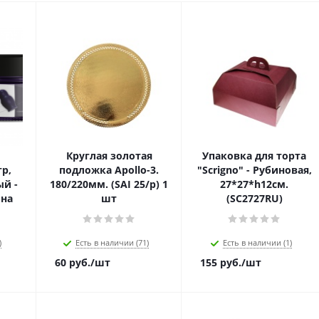
Круглая золотая
Упаковка для торта
р,
подложка Apollo-3.
"Scrigno" - Рубиновая,
й -
180/220мм. (SAI 25/p) 1
27*27*h12см.
ина
шт
(SC2727RU)
)
Есть в наличии (71)
Есть в наличии (1)
60
руб.
/шт
155
руб.
/шт