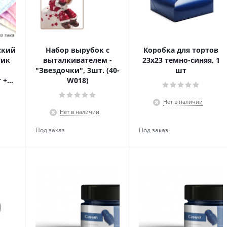
ский
Набор вырубок с
Коробка для тортов
тик
выталкивателем -
23х23 темно-синяя, 1
"Звездочки", 3шт. (40-
шт
 +
W018)
Нет в наличии
Нет в наличии