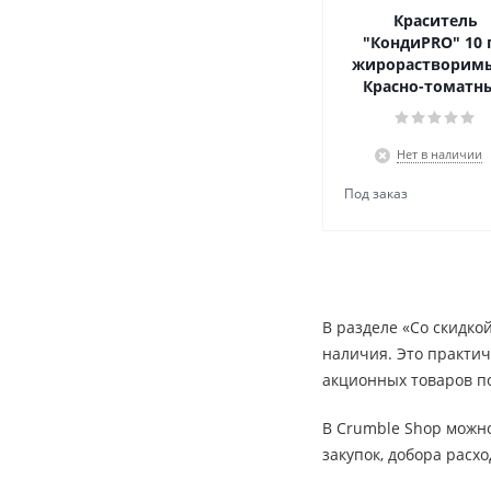
Краситель
"КондиPRO" 10 г
жирорастворимы
Красно-томатн
Нет в наличии
В разделе «Со скидко
наличия. Это практич
акционных товаров по
В Crumble Shop можно
закупок, добора расх