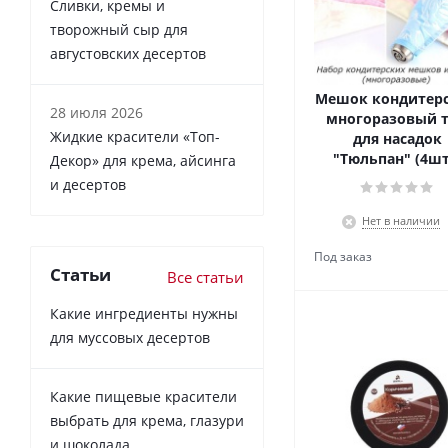
Сливки, кремы и
творожный сыр для
августовских десертов
Мешок кондитер
28 июля 2026
многоразовый 
Жидкие красители «Топ-
для насадок
"Тюльпан" (4шт
Декор» для крема, айсинга
чехол)
и десертов
Нет в наличии
Статьи
Все статьи
Какие ингредиенты нужны
для муссовых десертов
Какие пищевые красители
выбрать для крема, глазури
и шоколада