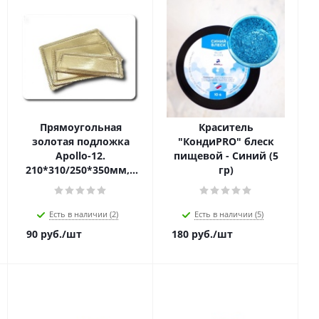
Прямоугольная
Краситель
золотая подложка
"КондиPRO" блеск
Apollo-12.
пищевой - Синий (5
210*310/250*350мм,1
гр)
шт
Есть в наличии (2)
Есть в наличии (5)
90
руб.
/шт
180
руб.
/шт