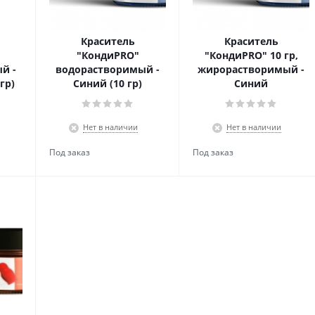
Краситель
Краситель
"КондиPRO"
"КондиPRO" 10 гр,
й -
водорастворимый -
жирорастворимый -
гр)
Синий (10 гр)
Синий
Нет в наличии
Нет в наличии