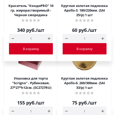
Краситель "КондиPRO" 10
Круглая золотая подложка
гр, жирорастворимый -
Apollo-3. 180/220мм. (SAI
Черная смородина
25/p) 1 шт
340
руб.
/шт
60
руб.
/шт
В корзину
В корзину
Упаковка для торта
Круглая золотая подложка
"Scrigno" - Рубиновая,
Apollo-6. 260/300мм. (SAI
27*27*h12см. (SC2727RU)
33/p) 1 шт
155
руб.
/шт
75
руб.
/шт