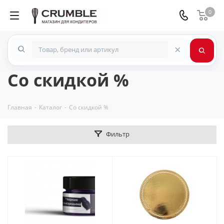
0
×
Со скидкой %
Главная
-
Каталог
-
Со скидкой %
Фильтр