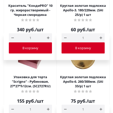
Краситель "КондиPRO" 10
Круглая золотая подложка
гр, жирорастворимый -
Apollo-3. 180/220мм. (SAI
Черная смородина
25/p) 1 шт
340
руб.
/шт
60
руб.
/шт
В корзину
В корзину
Упаковка для торта
Круглая золотая подложка
"Scrigno" - Рубиновая,
Apollo-6. 260/300мм. (SAI
27*27*h12см. (SC2727RU)
33/p) 1 шт
155
руб.
/шт
75
руб.
/шт