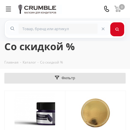
0
×
Со скидкой %
Главная
-
Каталог
-
Со скидкой %
Фильтр