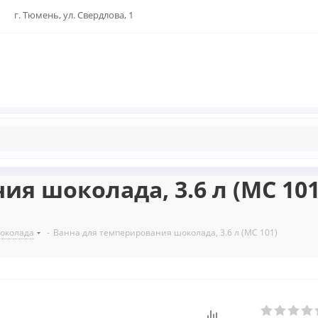
г. Тюмень, ул. Свердлова, 1
я шоколада, 3.6 л (MC 101
околада
-
Ванна для темперирования шоколада, 3.6 л (MC 101)