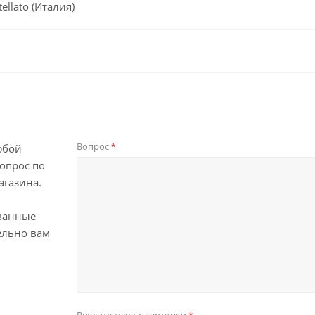
llato (Италия)
Вопрос
*
юбой
опрос по
агазина.
ванные
ельно вам